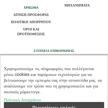
ΜΗΧΑΝΗΜΑΤΑ
ΧΡΗΣΙΜΑ
ΑΙΤΗΣΗ ΠΡΟΣΦΟΡΑΣ
ΠΟΛΙΤΙΚΗ ΑΠΟΡΡΗΤΟΥ
ΟΡΟΙ ΚΑΙ
ΠΡΟΫΠΟΘΕΣΕΙΣ
ΣΤΟΙΧΕΙΑ ΕΠΙΚΟΙΝΩΝΙΑΣ
14 χλμ Π.Ε.Ο. Χαλκίδας - Σχηματαρίου, Καλοχώρι -
Παντείχι Αυλίδας – 34100 Χαλκίδα
Χρησιμοποιούμε τις πληροφορίες που συλλέγονται
+30 22213 08054
μέσω cookies και παρόμοιων τεχνολογιών για να
+30 22623 07596
βελτιώσουμε την εμπειρία σας στην ιστοσελίδα μας, να
+30 22623 07597
αναλύσουμε τον τρόπο που τη χρησιμοποιείτε και για
σκοπούς μάρκετινγκ.
info@terrapack.gr
Πολιτική Απορρήτου
Περισσότερες επιλογές