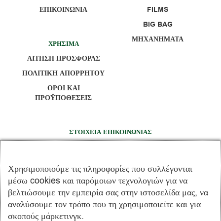
ΕΠΙΚΟΙΝΩΝΙΑ
FILMS
BIG BAG
ΜΗΧΑΝΗΜΑΤΑ
ΧΡΗΣΙΜΑ
ΑΙΤΗΣΗ ΠΡΟΣΦΟΡΑΣ
ΠΟΛΙΤΙΚΗ ΑΠΟΡΡΗΤΟΥ
ΟΡΟΙ ΚΑΙ
ΠΡΟΫΠΟΘΕΣΕΙΣ
ΣΤΟΙΧΕΙΑ ΕΠΙΚΟΙΝΩΝΙΑΣ
14 χλμ Π.Ε.Ο. Χαλκίδας - Σχηματαρίου, Καλοχώρι -
Παντείχι Αυλίδας – 34100 Χαλκίδα
Χρησιμοποιούμε τις πληροφορίες που συλλέγονται
+30 22213 08054
μέσω cookies και παρόμοιων τεχνολογιών για να
+30 22623 07596
βελτιώσουμε την εμπειρία σας στην ιστοσελίδα μας, να
+30 22623 07597
αναλύσουμε τον τρόπο που τη χρησιμοποιείτε και για
σκοπούς μάρκετινγκ.
info@terrapack.gr