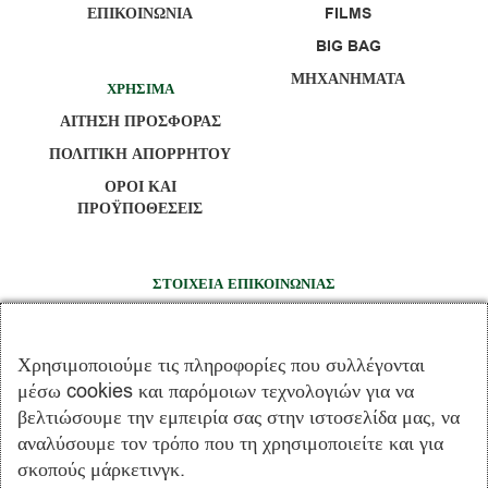
ΕΠΙΚΟΙΝΩΝΙΑ
FILMS
BIG BAG
ΜΗΧΑΝΗΜΑΤΑ
ΧΡΗΣΙΜΑ
ΑΙΤΗΣΗ ΠΡΟΣΦΟΡΑΣ
ΠΟΛΙΤΙΚΗ ΑΠΟΡΡΗΤΟΥ
ΟΡΟΙ ΚΑΙ
ΠΡΟΫΠΟΘΕΣΕΙΣ
ΣΤΟΙΧΕΙΑ ΕΠΙΚΟΙΝΩΝΙΑΣ
14 χλμ Π.Ε.Ο. Χαλκίδας - Σχηματαρίου, Καλοχώρι -
Παντείχι Αυλίδας – 34100 Χαλκίδα
Χρησιμοποιούμε τις πληροφορίες που συλλέγονται
+30 22213 08054
μέσω cookies και παρόμοιων τεχνολογιών για να
+30 22623 07596
βελτιώσουμε την εμπειρία σας στην ιστοσελίδα μας, να
+30 22623 07597
αναλύσουμε τον τρόπο που τη χρησιμοποιείτε και για
σκοπούς μάρκετινγκ.
info@terrapack.gr