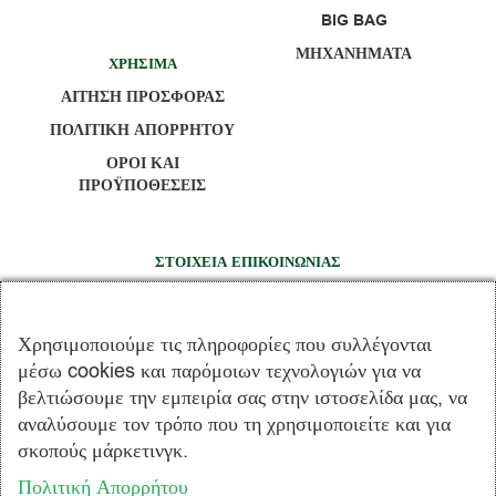
BIG BAG
ΜΗΧΑΝΗΜΑΤΑ
ΧΡΗΣΙΜΑ
ΑΙΤΗΣΗ ΠΡΟΣΦΟΡΑΣ
ΠΟΛΙΤΙΚΗ ΑΠΟΡΡΗΤΟΥ
ΟΡΟΙ ΚΑΙ
ΠΡΟΫΠΟΘΕΣΕΙΣ
ΣΤΟΙΧΕΙΑ ΕΠΙΚΟΙΝΩΝΙΑΣ
14 χλμ Π.Ε.Ο. Χαλκίδας - Σχηματαρίου, Καλοχώρι -
Παντείχι Αυλίδας – 34100 Χαλκίδα
Χρησιμοποιούμε τις πληροφορίες που συλλέγονται
+30 22213 08054
μέσω cookies και παρόμοιων τεχνολογιών για να
+30 22623 07596
βελτιώσουμε την εμπειρία σας στην ιστοσελίδα μας, να
+30 22623 07597
αναλύσουμε τον τρόπο που τη χρησιμοποιείτε και για
σκοπούς μάρκετινγκ.
info@terrapack.gr
Πολιτική Απορρήτου