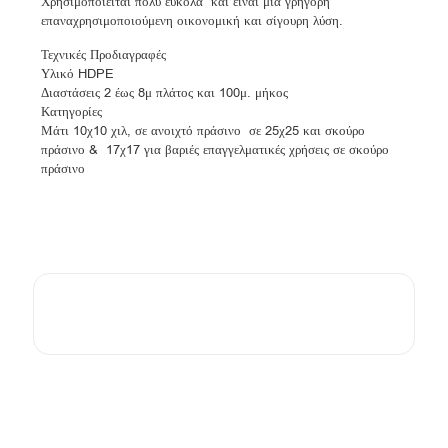
Χρησιμοποιείται πολύ εύκολα και είναι μια γρήγορη
επαναχρησιμοποιούμενη οικονομική και σίγουρη λύση.
Τεχνικές Προδιαγραφές
Υλικό HDPE
Διαστάσεις 2 έως 8μ πλάτος και 100μ. μήκος
Κατηγορίες
Μάτι 10χ10 χιλ, σε ανοιχτό πράσινο σε 25χ25 και σκούρο
πράσινο & 17χ17 για βαριές επαγγελματικές χρήσεις σε σκούρο
πράσινο